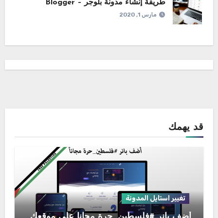
طريقة إنشاء مدونة بلوجر – Blogger
مارس 1, 2020
قد يهمك
تغيير استايل المدونة
أضف بانر #فلسطين_حرة مجاناً على موقعك