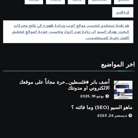
كرةقدم
هو تقنية تستخدم لتحسين موقع الويب وزيادة ظهوره في نتائج محركات
البحث. يهدف السيو إلى زيادة عدد الزوار وتحسين جودة الموقع لتحقيق
أفضل تجربة للمستخدمين.
اخر المواضيع
أضف بانر #فلسطين_حرة مجاناً على موقعك
الالكتروني او مدونتك
يونيو 18, 2025
ماهو السيو (SEO) وما فائته ؟
ديسمبر 26, 2023