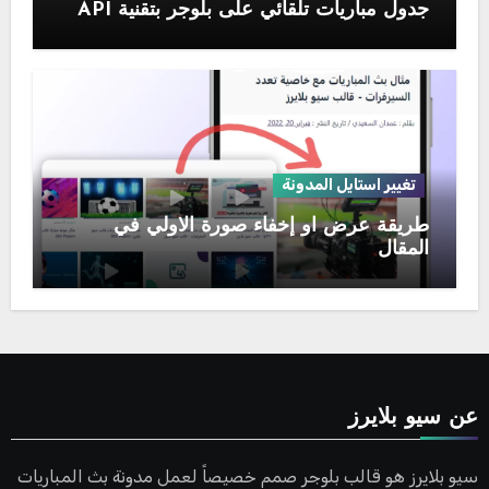
جدول مباريات تلقائي على بلوجر بتقنية API
تغيير استايل المدونة
طريقة عرض او إخفاء صورة الاولي في
المقال
عن سيو بلايرز
سيو بلايرز هو قالب بلوجر صمم خصيصاً لعمل مدونة بث المباريات