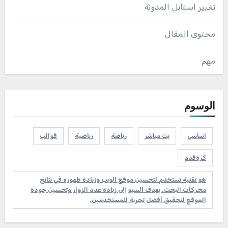
تغيير استايل المدونة
محتوى المقال
مهم
الوسوم
اساسي
بث مباشر
رياضة
رياضية
قوالب
كرةقدم
هو تقنية تستخدم لتحسين موقع الويب وزيادة ظهوره في نتائج
محركات البحث. يهدف السيو إلى زيادة عدد الزوار وتحسين جودة
الموقع لتحقيق أفضل تجربة للمستخدمين.