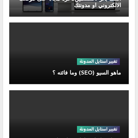
الالكتروني او مدونتك
تغيير استايل المدونة
ماهو السيو (SEO) وما فائته ؟
تغيير استايل المدونة